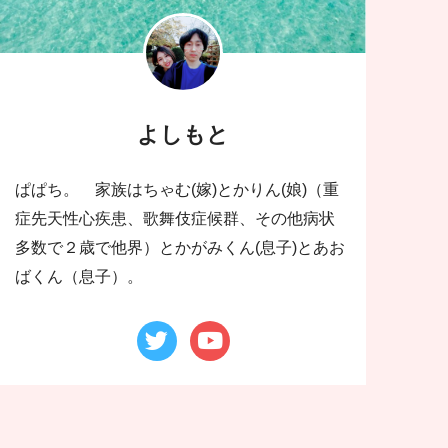
よしもと
ぱぱち。 家族はちゃむ(嫁)とかりん(娘)（重
症先天性心疾患、歌舞伎症候群、その他病状
多数で２歳で他界）とかがみくん(息子)とあお
ばくん（息子）。